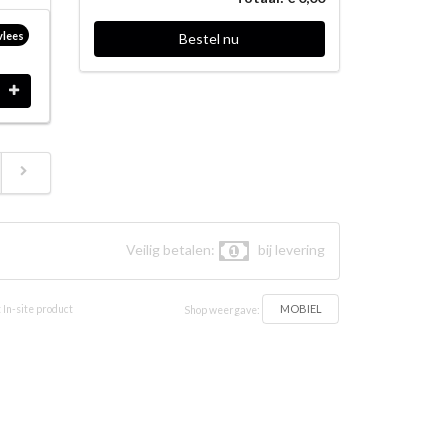
vlees
Bestel nu
Veilig betalen:
bij levering
MOBIEL
 In-site product
Shop weergave: