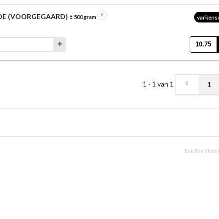
ADE (VOORGEGAARD)
± 500 gram
varkens
10.75
1 - 1 van 1
1
Een Bon Vivant