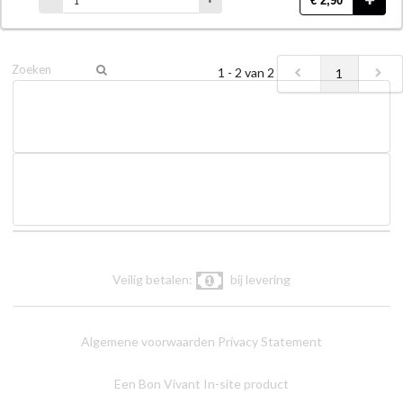
€ 2,90
1 - 2 van 2
1
Veilig betalen:
bij levering
Algemene voorwaarden
Privacy Statement
Een Bon Vivant In-site product